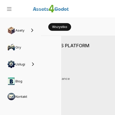
4
Assets
Godot
Wszystko
Asety
CROSS PLATFORM
Gry
Usługi
Luban
AI Assistance
Blog
Kontakt