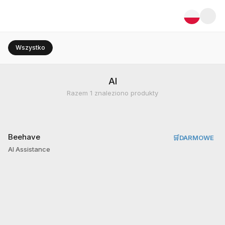
Wszystko
AI
Razem
1
znaleziono produkty
Beehave
🛒
DARMOWE
AI Assistance