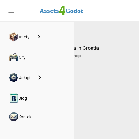
4
Assets
Godot
Croatia
Asety
Pizzeria in Croatia
Matrix Shop
Gry
Usługi
Blog
Kontakt