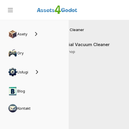
4
Assets
Godot
Vacuum Cleaner
Asety
Industrial Vacuum Cleaner
Matrix Shop
Gry
Usługi
Blog
Kontakt