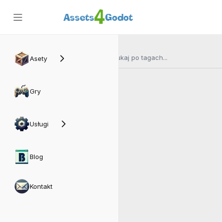
4
Assets
Godot
Asety
Gry
Usługi
Blog
Kontakt