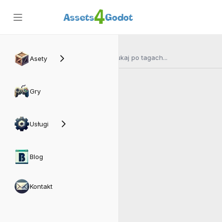
4
Assets
Godot
Asety
Gry
Usługi
Blog
Kontakt